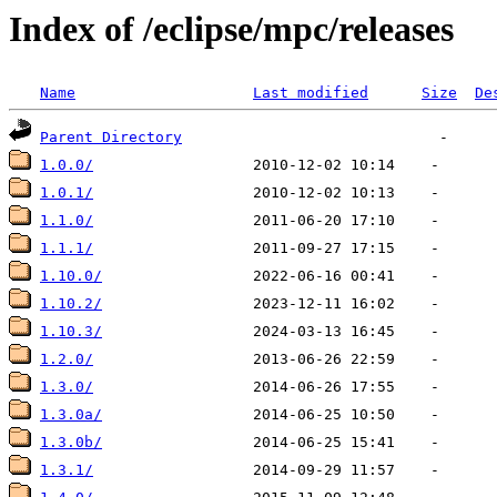
Index of /eclipse/mpc/releases
Name
Last modified
Size
De
Parent Directory
1.0.0/
1.0.1/
1.1.0/
1.1.1/
1.10.0/
1.10.2/
1.10.3/
1.2.0/
1.3.0/
1.3.0a/
1.3.0b/
1.3.1/